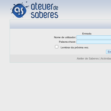
Entrada
Nome de utilizador:
Palavra-chave:
Lembrar da próxima vez.
Atelier de Saberes | Activid